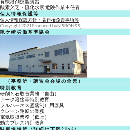
有機溶剤技能講習
酸素欠乏・硫化水素 危険作業主任者
個人情報保護等
個人情報保護方針
・著作権免責事項等
Copyright 2021Produced byMSROH&S
.
龍ケ崎労働基準協会
（事務所・講習会会場の全景）
特別教育
研削と石取替業務（自由）
アーク溶接等特別教育
フルハーネス墜落制止用器具
クレーン運転の業務
電気取扱業務（低圧）
動力プレス特別教育
駐車場場所（詳細は下図ｸﾘｯｸ）