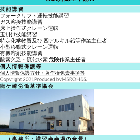
技能講習
フォークリフト運転技能講習
ガス溶接技能講習
床上操作式クレーン運転
玉掛け技能講習
特定化学物質及び 四アルキル鉛等作業主任者
小型移動式クレーン運転
有機溶剤技能講習
酸素欠乏・硫化水素 危険作業主任者
個人情報保護等
個人情報保護方針
・著作権免責事項等
Copyright 2021Produced byMSROH&S
.
龍ケ崎労働基準協会
（事務所・講習会会場の全景）