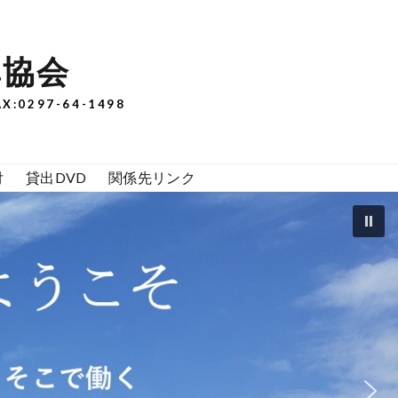
準協会
:0297-64-1498
付
貸出DVD
関係先リンク