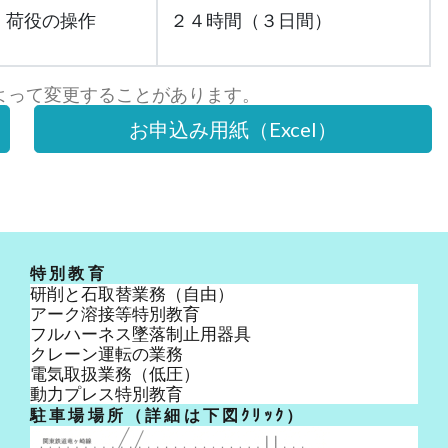
・荷役の操作
２４時間（３日間）
よって変更することがあります。
お申込み用紙（Excel）
特別教育
研削と石取替業務（自由）
アーク溶接等特別教育
フルハーネス墜落制止用器具
クレーン運転の業務
電気取扱業務（低圧）
動力プレス特別教育
駐車場場所（詳細は下図ｸﾘｯｸ）