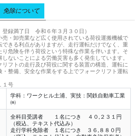
免除について
 登録満了日 令和６年３月３０日）
小売・卸売業など広く使用されている荷役運搬機械で
転できる利点がありますが、走行運転だけでなく、重
たり危険を伴う荷役という特殊な作業を伴います。そ
解しないことによる労働災害も多く発生しています。
クリフトの走行及び荷役に関する装置の構造、運転に
検・整備、安全な作業をする上でフォークリフト運転
１１号
学科：ワークヒル土浦、実技：関鉄自動車工業
㈱
全科目受講者 １名につき ４０,２３１円
（税込、テキスト代込み）
走行学科免除者 １名につき ３６,８８０円