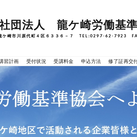
社団法人 龍ケ崎労働基
県龍ケ崎市川原代町４区６３３６－７ TEL:0297-62-7923 FAX
講習計画
受付状況
受講料金
申込方法
修了証再交