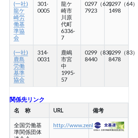
(一社)
301-
龍ケ
0297（62）
0297（64）
龍ケ
0005
崎市
7923
1498
崎労
川原
働基
代町
準協
6336-
会
7
(一社)
314-
鹿嶋
0299（83）
0299（83）
鹿島
0031
市宮
8440
8478
労働
中
基準
1995-
協会
57
関係先リンク
名 称
URL
備考
全国労働基
http://www.zenkiren.com/
準関係団体