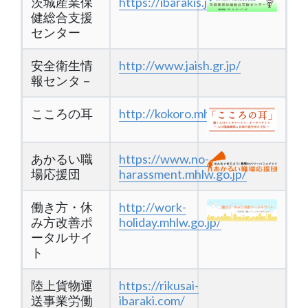
茨城産業保
https://ibarakis.johas.go.jp/
健総合支援
センター
安全衛生情
http://www.jaish.gr.jp/
報センタ－
こころの耳
http://kokoro.mhlw.go.jp/
あかるい職
https://www.no-
場応援団
harassment.mhlw.go.jp/
働き方・休
http://work-
み方改善ポ
holiday.mhlw.go.jp/
ータルサイ
ト
陸上貨物運
https://rikusai-
送事業労働
ibaraki.com/