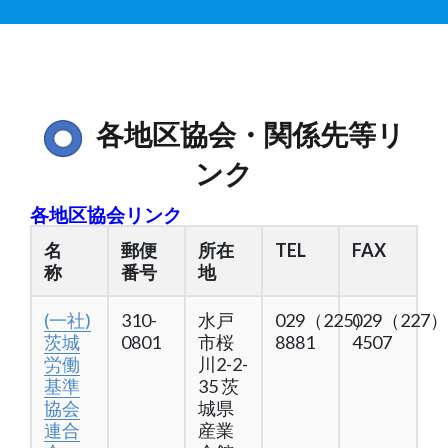
各地区協会・関係先等リ
ンク
各地区協会リンク
名
郵便
所在
TEL
FAX
称
番号
地
(一社)
310-
水戸
029（225）
029（227）
茨城
0801
市桜
8881
4507
労働
川2-2-
基準
35 茨
協会
城県
連合
産業