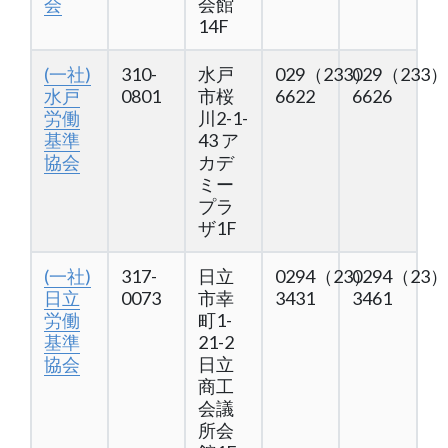
会
会館
14F
(一社)
310-
水戸
029（233）
029（233）
水戸
0801
市桜
6622
6626
労働
川2-1-
基準
43 ア
協会
カデ
ミー
プラ
ザ1F
(一社)
317-
日立
0294（23）
0294（23）
日立
0073
市幸
3431
3461
労働
町1-
基準
21-2
協会
日立
商工
会議
所会