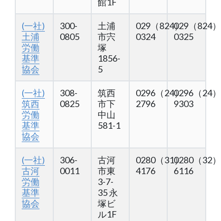
館1F
(一社)
300-
土浦
029（824）
029（824）
土浦
0805
市宍
0324
0325
労働
塚
基準
1856-
協会
5
(一社)
308-
筑西
0296（24）
0296（24）
筑西
0825
市下
2796
9303
労働
中山
基準
581-1
協会
(一社)
306-
古河
0280（31）
0280（32）
古河
0011
市東
4176
6116
労働
3-7-
基準
35 永
協会
塚ビ
ル1F