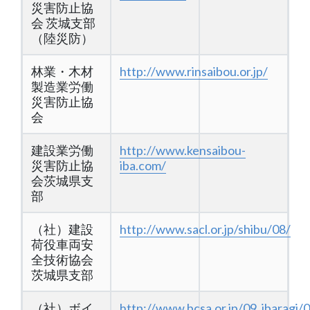
災害防止協
会 茨城支部
（陸災防）
林業・木材
http://www.rinsaibou.or.jp/
製造業労働
災害防止協
会
建設業労働
http://www.kensaibou-
災害防止協
iba.com/
会茨城県支
部
（社）建設
http://www.sacl.or.jp/shibu/08/
荷役車両安
全技術協会
茨城県支部
（社）ボイ
http://www.bcsa.or.jp/09_ibaragi