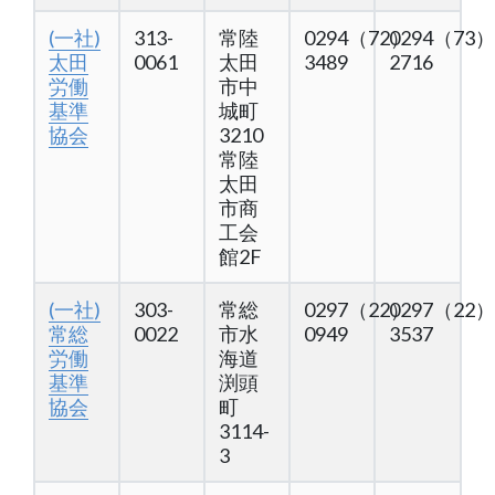
(一社)
313-
常陸
0294（72）
0294（73）
太田
0061
太田
3489
2716
労働
市中
基準
城町
協会
3210
常陸
太田
市商
工会
館2F
(一社)
303-
常総
0297（22）
0297（22）
常総
0022
市水
0949
3537
労働
海道
基準
渕頭
協会
町
3114-
3