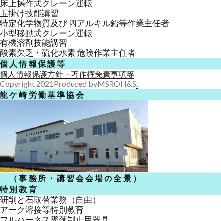
床上操作式クレーン運転
玉掛け技能講習
特定化学物質及び 四アルキル鉛等作業主任者
小型移動式クレーン運転
有機溶剤技能講習
酸素欠乏・硫化水素 危険作業主任者
個人情報保護等
個人情報保護方針
・著作権免責事項等
Copyright 2021Produced byMSROH&S
.
龍ケ崎労働基準協会
（事務所・講習会会場の全景）
特別教育
研削と石取替業務（自由）
アーク溶接等特別教育
フルハーネス墜落制止用器具